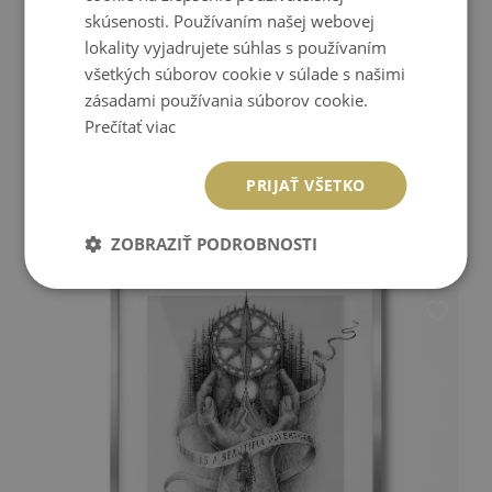
skúsenosti. Používaním našej webovej
lokality vyjadrujete súhlas s používaním
všetkých súborov cookie v súlade s našimi
zásadami používania súborov cookie.
Prečítať viac
PRIJAŤ VŠETKO
NADČASOVÝ ČIERNY RÁM 50X70
ZOBRAZIŤ PODROBNOSTI
24.99 €
Cena:
KÚPIŤ