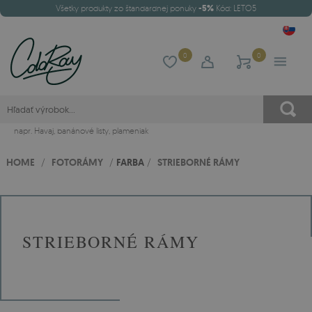
Všetky produkty zo štandardnej ponuky
-5%
Kód: LETO5
0
0
napr.
Havaj
,
banánové listy
,
plameniak
HOME
/
FOTORÁMY
/
FARBA
/
STRIEBORNÉ RÁMY
STRIEBORNÉ RÁMY