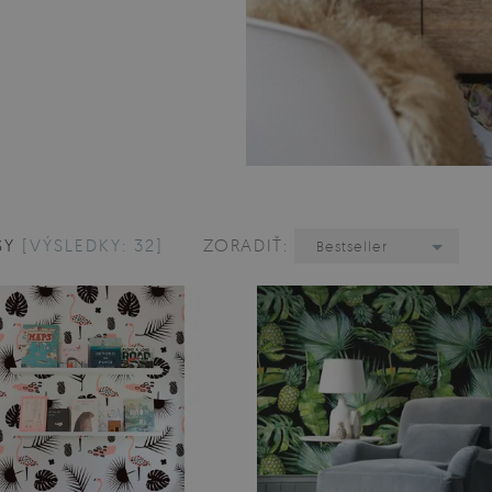
SY
[VÝSLEDKY: 32]
ZORADIŤ:
Bestseller