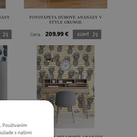
NÁSY
FOTOTAPETA DÚHOVÉ ANANÁSY V
ŠTÝLE GRUNGE
209.99 €
Cena:
KÚPIŤ
i. Používaním
súlade s našimi