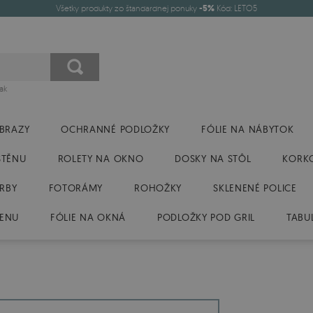
Všetky produkty zo štandardnej ponuky
-5%
Kód: LETO5
ak
BRAZY
OCHRANNÉ PODLOŽKY
FÓLIE NA NÁBYTOK
STĚNU
ROLETY NA OKNO
DOSKY NA STÔL
KORK
RBY
FOTORÁMY
ROHOŽKY
SKLENENÉ POLICE
TENU
FÓLIE NA OKNÁ
PODLOŽKY POD GRIL
TABU