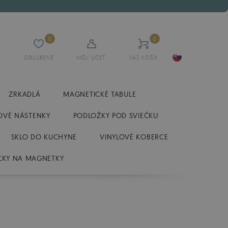
0
0
OBĽÚBENÉ
MÔJ ÚČET
VÁŠ KOŠÍK
ZRKADLÁ
MAGNETICKÉ TABULE
OVÉ NÁSTENKY
PODLOŽKY POD SVIEČKU
SKLO DO KUCHYNE
VINYLOVÉ KOBERCE
ĽKY NA MAGNETKY