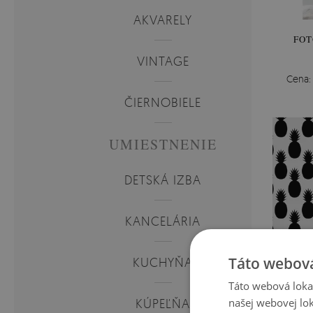
AKVARELY
FOT
VINTAGE
Cena
ČIERNOBIELE
UMIESTNENIE
DETSKÁ IZBA
KANCELÁRIA
Táto webová
KUCHYŇA
Táto webová lokal
KÚPEĽŇA
našej webovej lok