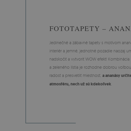
FOTOTAPETY – ANA
Jedinečné a zábavné tapety s motívom anan
interiér a jemné, jednotné pozadie naozaj
nadskočiť a vytvoriť WOW efekt! Kombinácia 
a zeleného lístia je rozhodne dobrou voľbou 
radosť a presvetliť miestnosť,
a ananásy urči
atmosféru, nech už sú kdekoľvek
.