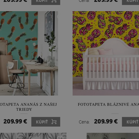
:
KÚPIŤ
Cena:
KÚPIŤ
OTAPETA ANANÁS Z NAŠEJ
FOTOTAPETA BLÁZNIVÉ AN
TRIEDY
209.99 €
209.99 €
:
KÚPIŤ
Cena:
KÚPIŤ