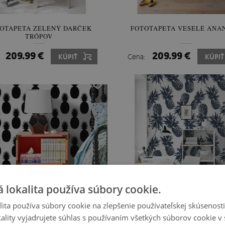
OTAPETA ZELENÝ DARČEK
FOTOTAPETA VESELÉ ANA
TRÓPOV
209.99 €
209.99 €
:
KÚPIŤ
Cena:
KÚPIŤ
 lokalita používa súbory cookie.
ita používa súbory cookie na zlepšenie používateľskej skúsenost
ality vyjadrujete súhlas s používaním všetkých súborov cookie v 