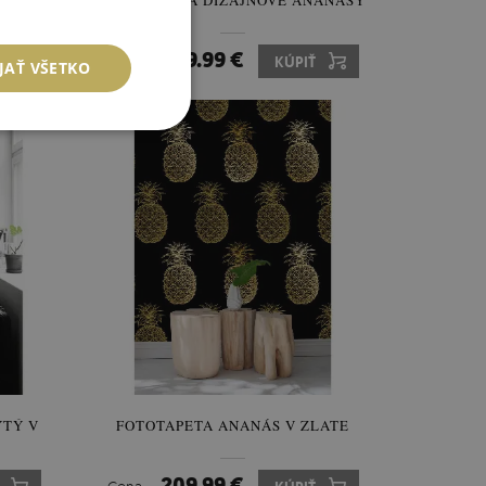
SKICU
FOTOTAPETA DIZAJNOVÉ ANANÁSY
209.99 €
Cena:
KÚPIŤ
JAŤ VŠETKO
YTÝ V
FOTOTAPETA ANANÁS V ZLATE
209.99 €