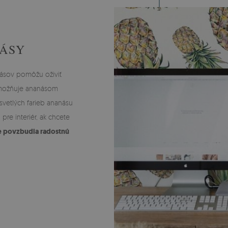
NÁSY
ásov pomôžu oživiť
 umožňuje ananásom
svetlých farieb ananásu
pre interiér, ak chcete
te povzbudia radostnú