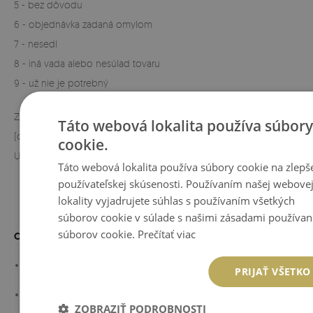
5 - bez dôvodu
6 - objednávka zadaná omylom
7 - nesedí
8 - iná vada alebo nesúlad tovaru
9 - už nie je potrebný
Zrušenie objednávky zašlite e-mailom na adresu
Táto webová lokalita používa súbor
(
coloray@coloray.sk
).
cookie.
Urýchlite tým proces vrátenia peňazí za vašu objednávku.
Táto webová lokalita používa súbory cookie na zlepš
používateľskej skúsenosti. Používaním našej webove
lokality vyjadrujete súhlas s používaním všetkých
súborov cookie v súlade s našimi zásadami používan
súborov cookie.
Prečítať viac
COLORAY
O NÁS
PRIJAŤ VŠETKO
BLOG
ZOBRAZIŤ PODROBNOSTI