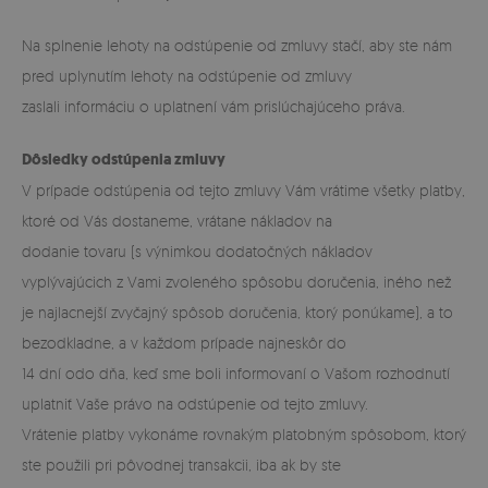
Na splnenie lehoty na odstúpenie od zmluvy stačí, aby ste nám
pred uplynutím lehoty na odstúpenie od zmluvy
zaslali informáciu o uplatnení vám prislúchajúceho práva.
Dôsledky odstúpenia zmluvy
V prípade odstúpenia od tejto zmluvy Vám vrátime všetky platby,
ktoré od Vás dostaneme, vrátane nákladov na
dodanie tovaru (s výnimkou dodatočných nákladov
vyplývajúcich z Vami zvoleného spôsobu doručenia, iného než
je najlacnejší zvyčajný spôsob doručenia, ktorý ponúkame), a to
bezodkladne, a v každom prípade najneskôr do
14 dní odo dňa, keď sme boli informovaní o Vašom rozhodnutí
uplatniť Vaše právo na odstúpenie od tejto zmluvy.
Vrátenie platby vykonáme rovnakým platobným spôsobom, ktorý
ste použili pri pôvodnej transakcii, iba ak by ste