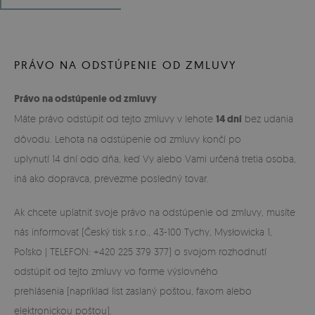
PRÁVO NA ODSTÚPENIE OD ZMLUVY
Právo na odstúpenie od zmluvy
Máte právo odstúpiť od tejto zmluvy v lehote
14 dní
bez udania
dôvodu. Lehota na odstúpenie od zmluvy končí po
uplynutí 14 dní odo dňa, keď Vy alebo Vami určená tretia osoba,
iná ako dopravca, prevezme posledný tovar.
Ak chcete uplatniť svoje právo na odstúpenie od zmluvy, musíte
nás informovať (Český tisk s.r.o., 43-100 Tychy, Mysłowicka 1,
Poľsko | TELEFON: +420 225 379 377) o svojom rozhodnutí
odstúpiť od tejto zmluvy vo forme výslovného
prehlásenia (napríklad list zaslaný poštou, faxom alebo
elektronickou poštou).