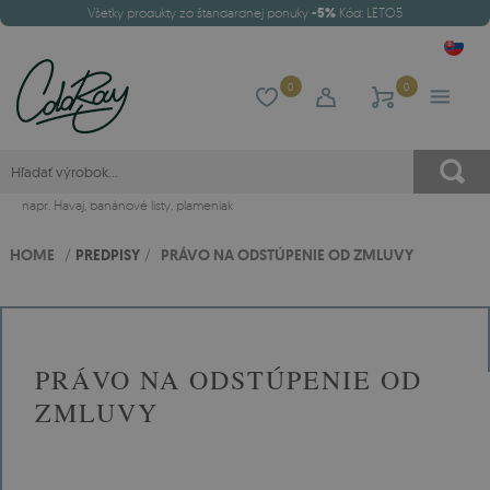
Všetky produkty zo štandardnej ponuky
-5%
Kód: LETO5
0
0
napr.
Havaj
,
banánové listy
,
plameniak
HOME
/
PREDPISY
/
PRÁVO NA ODSTÚPENIE OD ZMLUVY
PRÁVO NA ODSTÚPENIE OD
ZMLUVY