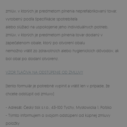
zmlúv, v ktorých je predmetom plnenia neprefabrikovaný tovar,
vyrobený podľa špecifikácie spotrebiteľa
alebo slúžiaci na uspokojenie jeho individuálnych potrieb,
zmlúv, v ktorých je predmetom plnenia tovar dodaný v
zapečatenom obale, ktorý po otvorení obalu
nemožno vrátiť zo zdravotných alebo hygienických dôvodov, ak
bol obal po dodaní otvorený.
VZOR TLAČIVA NA ODSTÚPENIE OD ZMLUVY
(tento formulár je potrebné vyplniť a vrátiť len v prípade, že
chcete odstúpiť od zmluvy)
- Adresát: Český tisk s.r.o., 43-100 Tychy, Mysłowicka 1, Poľsko
- Týmto informujem o svojom odstúpení od kúpnej zmluvy
položky