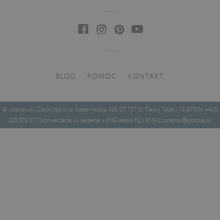
BLOG
POMOC
KONTAKT
© coloray.sk | Český tisk s.r.o. Koperníkova 495/27, 737 01 Český Těšín | TELEFON: +420
225 379 377 (konverzácie sú vedené v ENG alebo PL) | EMAIL:
coloray@coloray.sk