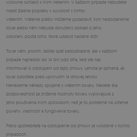
výslovne súhlasili s iným riešením. V každom prípade nebudete
hradiť žiadne poplatky v súvislosti s týmto
vrátením. Vrátenie platby môžeme pozastaviť, kým nedostaneme
tovar alebo nám nebude doručený doklad o jeho
odoslaní, podľa toho, ktorá udalosť nastane skôr.
Tovar nám, prosím, zašlite späť bezodkladne, ale v každom
prípade najneskôr do 14 dní odo dňa, keď ste nás
informovali o odstúpení od tejto zmluvy. Lehota je splnená, ak
tovar odošlete pred uplynutím 14 dňovej lehoty.
Nenesieme náklady spojené s vrátením tovaru. Nesiete iba
zodpovednosť za zníženie hodnoty tovaru vyplývajúce z
jeho používania iným spôsobom, než je to potrebné na určenie
povahy, vlastností a fungovania tovaru.
Právo spotrebiteľa na odstúpenie od zmluvy je vylúčené v týchto
prípadoch: