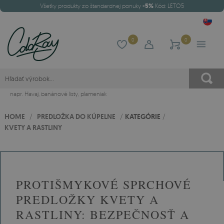
Všetky produkty zo štandardnej ponuky
-5%
Kód: LETO5
0
0
napr.
Havaj
,
banánové listy
,
plameniak
HOME
/
PREDLOŽKA DO KÚPELNE
/
KATEGÓRIE
/
KVETY A RASTLINY
PROTIŠMYKOVÉ SPRCHOVÉ
PREDLOŽKY KVETY A
RASTLINY: BEZPEČNOSŤ A