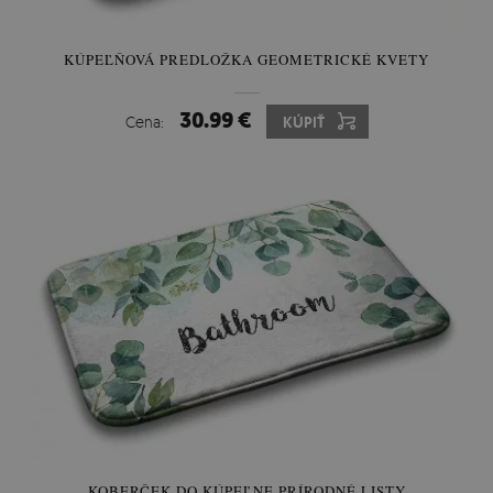
KÚPEĽŇOVÁ PREDLOŽKA GEOMETRICKÉ KVETY
30.99 €
Cena:
KÚPIŤ
KOBERČEK DO KÚPEĽNE PRÍRODNÉ LISTY