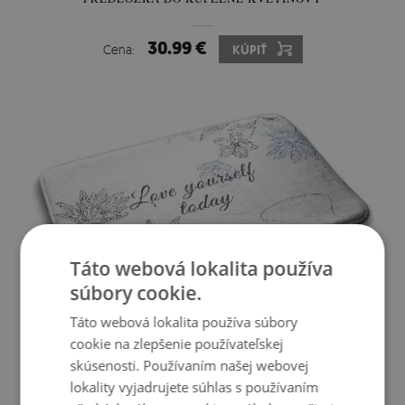
30.99 €
Cena:
KÚPIŤ
Táto webová lokalita používa
súbory cookie.
Táto webová lokalita používa súbory
cookie na zlepšenie používateľskej
PROTIŠMYKOVÁ SPRCHOVÁ PREDLOŽKA KVETY
skúsenosti. Používaním našej webovej
MINIMALISTICKÉ
lokality vyjadrujete súhlas s používaním
30.99 €
Cena:
KÚPIŤ