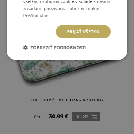
všetkých súborov cookie v súlade s našimi
zásadami používania súborov cookie.
Prečítať viac
PRIJAŤ VŠETKO
ZOBRAZIŤ PODROBNOSTI
KÚPEĽŇOVÁ PREDLOŽKA RASTLINY
30.99 €
Cena:
KÚPIŤ