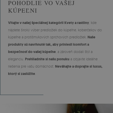
POHODLIE VO VAŠEJ
KÚPEĽNI
Vitajte v našej špeciálnej kategórii Kvety a rastliny
, kde
nájdete široký výber predložiek do kúpeľne, koberčekov do
kúpeľne a protišmykových sprchových predložiek.
Naše
produkty sú navrhnuté tak, aby priniesli komfort a
bezpečnosť do vašej kúpeľne
, a zároveň dodali štýl a
eleganciu.
Prehliadnite si našu ponuku
a objavte ideálne
riešenia pre vašu domácnosť.
Neváhajte a doprajte si luxus,
ktorý si zaslúžite
.