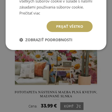
všetkých súborov cookie v súlade s našimi
zásadami používania súborov cookie.
209.99 €
Cena:
KÚPIŤ
Prečítať viac
PRIJAŤ VŠETKO
ZOBRAZIŤ PODROBNOSTI
FOTOTAPETA NÁSTENNÁ MAĽBA PLNÁ KVETOV,
MAĽOVANÉ SLNKA
33.99 €
Cena:
KÚPIŤ