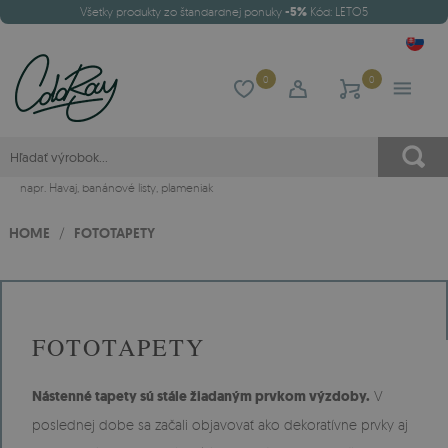
Všetky produkty zo štandardnej ponuky
-5%
Kód: LETO5
0
0
napr.
Havaj
,
banánové listy
,
plameniak
HOME
/
FOTOTAPETY
FOTOTAPETY
Nástenné tapety sú stále žiadaným prvkom výzdoby.
V
poslednej dobe sa začali objavovať ako dekoratívne prvky aj