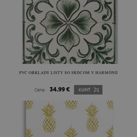
PVC OBKLADY LISTY SO SRDCOM V HARMÓNII
34.99 €
Cena:
KÚPIŤ