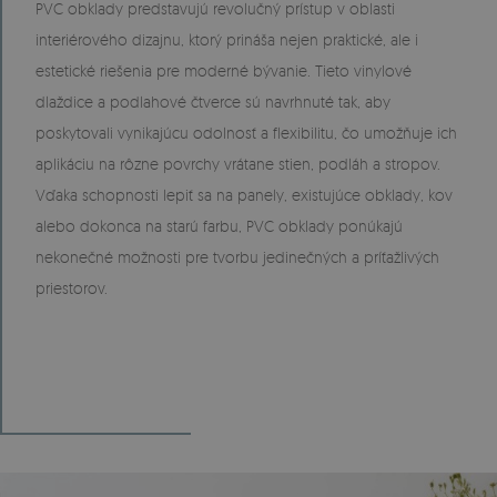
PVC obklady predstavujú revolučný prístup v oblasti
interiérového dizajnu, ktorý prináša nejen praktické, ale i
estetické riešenia pre moderné bývanie. Tieto vinylové
dlaždice a podlahové čtverce sú navrhnuté tak, aby
poskytovali vynikajúcu odolnosť a flexibilitu, čo umožňuje ich
aplikáciu na rôzne povrchy vrátane stien, podláh a stropov.
Vďaka schopnosti lepiť sa na panely, existujúce obklady, kov
alebo dokonca na starú farbu, PVC obklady ponúkajú
nekonečné možnosti pre tvorbu jedinečných a príťažlivých
priestorov.