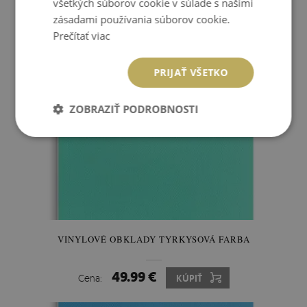
všetkých súborov cookie v súlade s našimi
49.99 €
Cena:
KÚPIŤ
zásadami používania súborov cookie.
Prečítať viac
PRIJAŤ VŠETKO
ZOBRAZIŤ PODROBNOSTI
VINYLOVÉ OBKLADY TYRKYSOVÁ FARBA
49.99 €
Cena:
KÚPIŤ