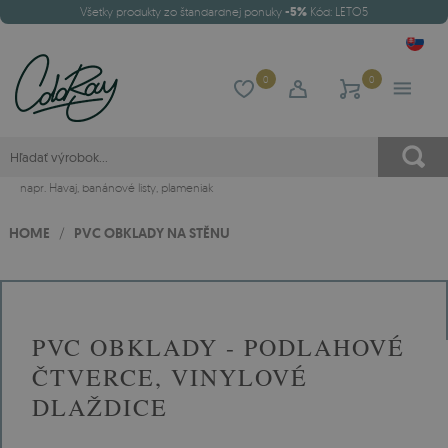
Všetky produkty zo štandardnej ponuky
-5%
Kód: LETO5
0
0
napr.
Havaj
,
banánové listy
,
plameniak
HOME
/
PVC OBKLADY NA STĚNU
PVC OBKLADY - PODLAHOVÉ
ČTVERCE, VINYLOVÉ
DLAŽDICE