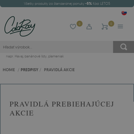
Všetky produkty zo štandardnej ponuky
-5%
Kód: LETO5
0
0
napr.
Havaj
,
banánové listy
,
plameniak
HOME
/
PREDPISY
/
PRAVIDLÁ AKCIE
PRAVIDLÁ PREBIEHAJÚCEJ
AKCIE