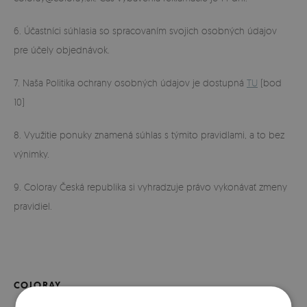
6. Účastníci súhlasia so spracovaním svojich osobných údajov
pre účely objednávok.
7. Naša Politika ochrany osobných údajov je dostupná
TU
(bod
10)
8. Využitie ponuky znamená súhlas s týmito pravidlami, a to bez
výnimky.
9. Coloray Česká republika si vyhradzuje právo vykonávať zmeny
pravidiel.
COLORAY