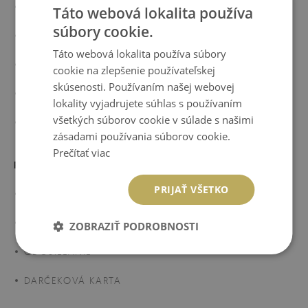
O NÁS
Táto webová lokalita používa
súbory cookie.
BLOG
Táto webová lokalita používa súbory
MATERIÁL MAGICSTICK
cookie na zlepšenie používateľskej
skúsenosti. Používaním našej webovej
SPOLUPRÁCA
lokality vyjadrujete súhlas s používaním
všetkých súborov cookie v súlade s našimi
RECENZIE
zásadami používania súborov cookie.
Prečítať viac
PRE ZÁKAZNÍKOV
PRIJAŤ VŠETKO
FAQ
REKLAMÁCIA A VRÁTENIE
ZOBRAZIŤ PODROBNOSTI
ODOSIELANIE
DARČEKOVÁ KARTA