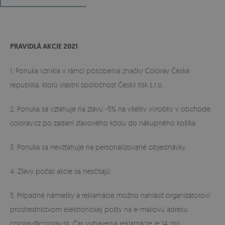
PRAVIDLÁ AKCIE 2021
1. Ponuka vznikla v rámci pôsobenia značky Coloray Česká
republika, ktorú vlastní spoločnosť Český tisk s.r.o.
2. Ponuka sa vzťahuje na zľavu -5% na všetky výrobky v obchode
coloray.cz po zadaní zľavového kódu do nákupného košíka.
3. Ponuka sa nevzťahuje na personalizované objednávky.
4. Zľavy počas akcie sa nesčítajú.
5. Prípadné námietky a reklamácie možno nahlásiť organizátorovi
prostredníctvom elektronickej pošty na e-mailovú adresu
coloray@coloray.sk
. Čas vybavenia reklamácie je 14 dní.