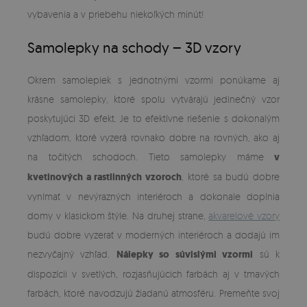
vybavenia a v priebehu niekoľkých minút!
Samolepky na schody – 3D vzory
Okrem samolepiek s jednotnými vzormi ponúkame aj
krásne samolepky, ktoré spolu vytvárajú jedinečný vzor
poskytujúci 3D efekt. Je to efektívne riešenie s dokonalým
vzhľadom, ktoré vyzerá rovnako dobre na rovných, ako aj
na točitých schodoch. Tieto samolepky máme
v
kvetinových a rastlinných vzoroch
, ktoré sa budú dobre
vynímať v nevýrazných interiéroch a dokonale doplnia
domy v klasickom štýle. Na druhej strane,
akvarelové vzory
budú dobre vyzerať v moderných interiéroch a dodajú im
nezvyčajný vzhľad.
Nálepky so súvislými vzormi
sú k
dispozícii v svetlých, rozjasňujúcich farbách aj v tmavých
farbách, ktoré navodzujú žiadanú atmosféru. Premeňte svoj