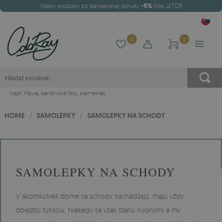
Všetky produkty zo štandardnej ponuky
-5%
Kód: LETO5
0
0
napr.
Havaj
,
banánové listy
,
plameniak
HOME
/
SAMOLEPKY
/
SAMOLEPKY NA SCHODY
SAMOLEPKY NA SCHODY
V akomkoľvek dome sa schody nachádzajú, majú vždy
dôležitú funkciu. Niekedy sa však stanú nudnými a my