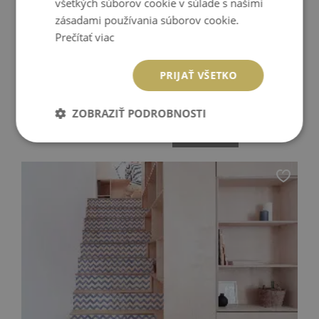
všetkých súborov cookie v súlade s našimi
zásadami používania súborov cookie.
Prečítať viac
PRIJAŤ VŠETKO
SAMOLEPKY NA SCHODY MAROCKÉ MANDALY
ZOBRAZIŤ PODROBNOSTI
94.99 €
Cena:
KÚPIŤ