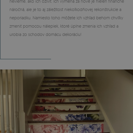
nevieme, ako ich oživiť. Ich výmena za nové je nielen finančne
náročná, ale je to aj záležitosť niekoľkodňovej rekonštrukcie a
neporiadku. Namiesto toho môžete ich vzhľad behom chvíľky
zmeniť pomocou nálepiek, ktoré úplne zmenia ich vzhľad a
urobia zo schodov domácu dekoráciu!