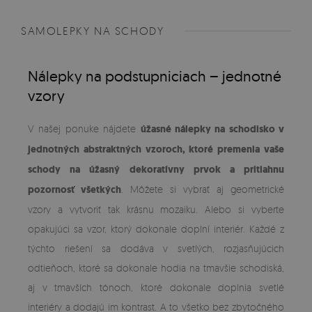
SAMOLEPKY NA SCHODY
Nálepky na podstupniciach – jednotné
vzory
V našej ponuke nájdete
úžasné nálepky na schodisko v
jednotných abstraktných vzoroch, ktoré premenia vaše
schody na úžasný dekoratívny prvok a pritiahnu
pozornosť všetkých
. Môžete si vybrať aj geometrické
vzory a vytvoriť tak krásnu mozaiku. Alebo si vyberte
opakujúci sa vzor, ktorý dokonale doplní interiér. Každé z
týchto riešení sa dodáva v svetlých, rozjasňujúcich
odtieňoch, ktoré sa dokonale hodia na tmavšie schodiská,
aj v tmavších tónoch, ktoré dokonale doplnia svetlé
interiéry a dodajú im kontrast. A to všetko bez zbytočného