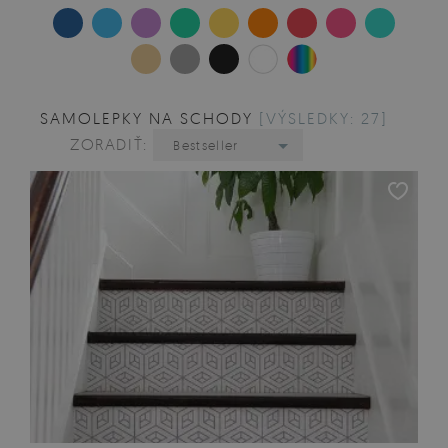
SAMOLEPKY NA SCHODY
[VÝSLEDKY: 27]
ZORADIŤ:
Bestseller