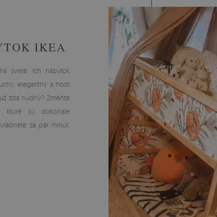
YTOK IKEA
 na svete. Ich nábytok
chý, elegantný a hodí
m už zdá nudný? Zmeňte
, ktoré sú dokonale
vládnete za pár minút,