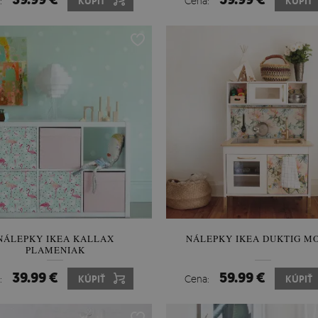
:
KÚPIŤ
Cena:
KÚPIŤ
NÁLEPKY IKEA KALLAX
NÁLEPKY IKEA DUKTIG M
PLAMENIAK
39.99 €
59.99 €
:
KÚPIŤ
Cena:
KÚPIŤ