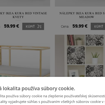
KY IKEA KURA BED VINTAGE
NÁLEPKY IKEA KURA BED 
KVETY
MEADOW
59.99 €
59.99 €
:
KÚPIŤ
Cena:
KÚPIŤ
 lokalita používa súbory cookie.
ita používa súbory cookie na zlepšenie používateľskej skúsenost
ality vyjadrujete súhlas s používaním všetkých súborov cookie v 