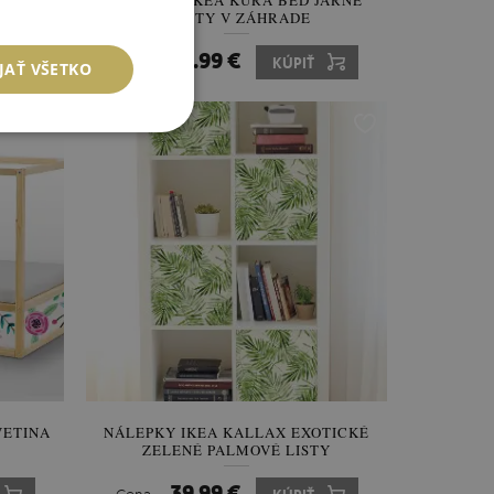
X
NÁLEPKY IKEA KURA BED JARNÉ
KVETY V ZÁHRADE
59.99 €
Cena:
KÚPIŤ
JAŤ VŠETKO
VETINA
NÁLEPKY IKEA KALLAX EXOTICKÉ
ZELENÉ PALMOVÉ LISTY
39.99 €