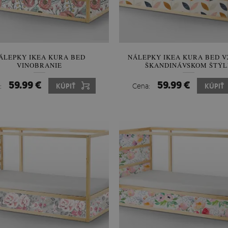
ÁLEPKY IKEA KURA BED
NÁLEPKY IKEA KURA BED V
VINOBRANIE
ŠKANDINÁVSKOM ŠTÝL
59.99 €
59.99 €
:
KÚPIŤ
Cena:
KÚPIŤ