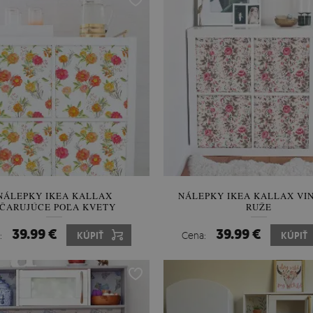
NÁLEPKY IKEA KALLAX
NÁLEPKY IKEA KALLAX VI
ČARUJÚCE POĽA KVETY
RUŽE
39.99 €
39.99 €
:
KÚPIŤ
Cena:
KÚPIŤ