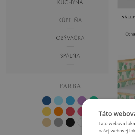
KUCHYŇA
NÁLEP
KÚPEĽŇA
Cena
OBÝVAČKA
SPÁLŇA
FARBA
Táto webová
Táto webová lokal
našej webovej lok