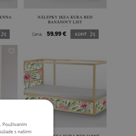
SENNA
NÁLEPKY IKEA KURA BED
BANÁNOVÝ LIST
59.99 €
Cena:
KÚPIŤ
i. Používaním
súlade s našimi