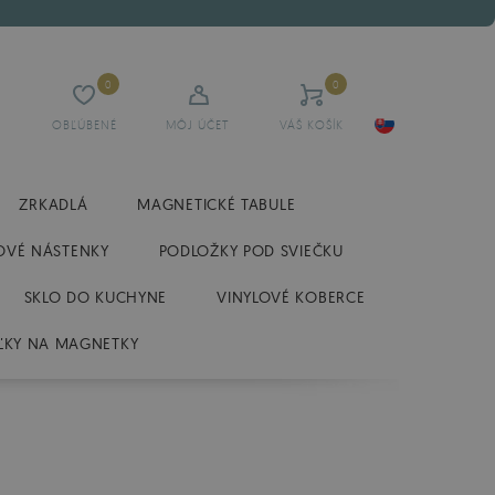
0
0
OBĽÚBENÉ
MÔJ ÚČET
VÁŠ KOŠÍK
ZRKADLÁ
MAGNETICKÉ TABULE
OVÉ NÁSTENKY
PODLOŽKY POD SVIEČKU
SKLO DO KUCHYNE
VINYLOVÉ KOBERCE
ĽKY NA MAGNETKY