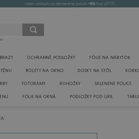
Všetky produkty zo štandardnej ponuky
-5%
Kód: LETO5
ak
BRAZY
OCHRANNÉ PODLOŽKY
FÓLIE NA NÁBYTOK
STĚNU
ROLETY NA OKNO
DOSKY NA STÔL
KORK
RBY
FOTORÁMY
ROHOŽKY
SKLENENÉ POLICE
TENU
FÓLIE NA OKNÁ
PODLOŽKY POD GRIL
TABU
EA