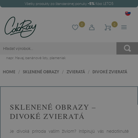
Všetky produkty zo štandardnej ponuky
-5%
Kód: LETO5
0
0
napr.
Havaj
,
banánové listy
,
plameniak
HOME
/
SKLENENÉ OBRAZY
/
ZVIERATÁ
/
DIVOKÉ ZVIERATÁ
SKLENENÉ OBRAZY –
DIVOKÉ ZVIERATÁ
Je divoká príroda vaším živlom? Inšpirujú vás nedotknuté