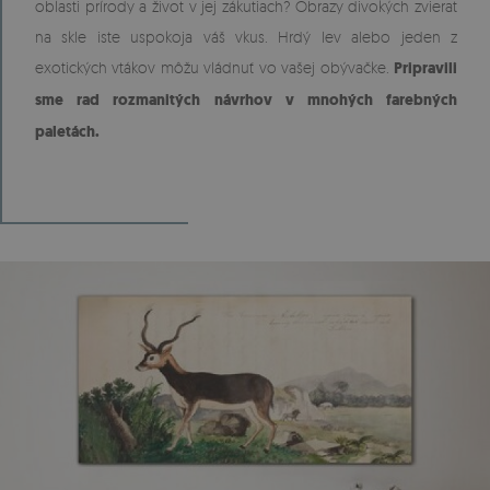
oblasti prírody a život v jej zákutiach? Obrazy divokých zvierat
na skle iste uspokoja váš vkus. Hrdý lev alebo jeden z
exotických vtákov môžu vládnuť vo vašej obývačke.
Pripravili
sme rad rozmanitých návrhov v mnohých farebných
paletách.