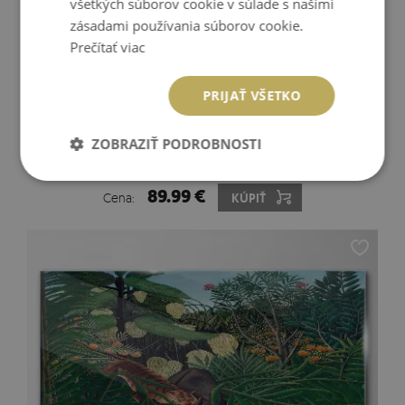
všetkých súborov cookie v súlade s našimi
zásadami používania súborov cookie.
Prečítať viac
PRIJAŤ VŠETKO
ZOBRAZIŤ PODROBNOSTI
SKLENENÝ OBRAZ TROPICKÁ DŽUNGĽA S OPICAMI
89.99 €
Cena:
KÚPIŤ