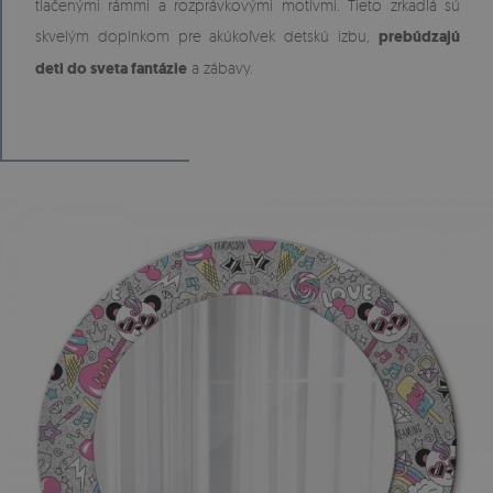
tlačenými rámmi a rozprávkovými motívmi. Tieto zrkadlá sú
skvelým doplnkom pre akúkoľvek detskú izbu,
prebúdzajú
deti do sveta fantázie
a zábavy.