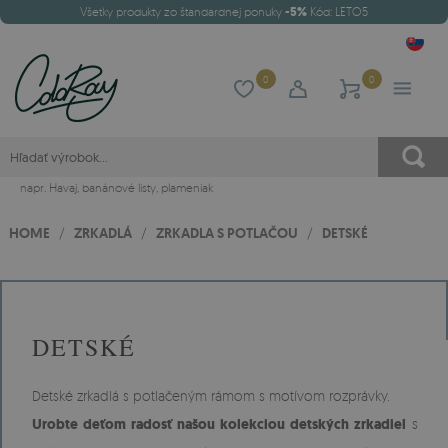
Všetky produkty zo štandardnej ponuky
-5%
Kód: LETO5
0
0
napr.
Havaj
,
banánové listy
,
plameniak
HOME
/
ZRKADLÁ
/
ZRKADLA S POTLAČOU
/
DETSKÉ
DETSKÉ
Detské zrkadlá s potlačeným rámom s motívom rozprávky.
Urobte deťom radosť našou kolekciou detských zrkadiel
s