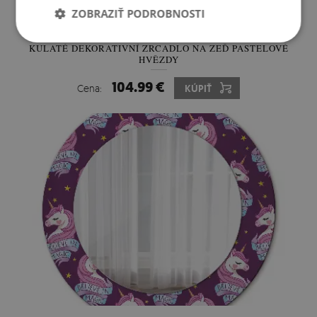
ZOBRAZIŤ PODROBNOSTI
KULATÉ DEKORATIVNÍ ZRCADLO NA ZEĎ PASTELOVÉ
HVĚZDY
104.99 €
Cena:
KÚPIŤ