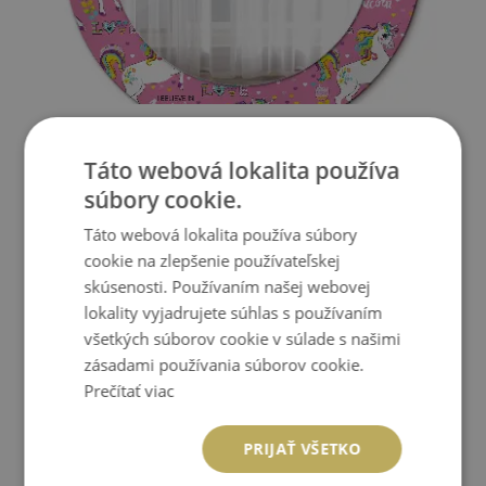
KULATÉ DEKORATIVNÍ ZRCADLO NA ZEĎ MAGIC
UNICORN
Táto webová lokalita používa
104.99 €
súbory cookie.
Cena:
KÚPIŤ
Táto webová lokalita používa súbory
cookie na zlepšenie používateľskej
skúsenosti. Používaním našej webovej
lokality vyjadrujete súhlas s používaním
všetkých súborov cookie v súlade s našimi
zásadami používania súborov cookie.
Prečítať viac
PRIJAŤ VŠETKO